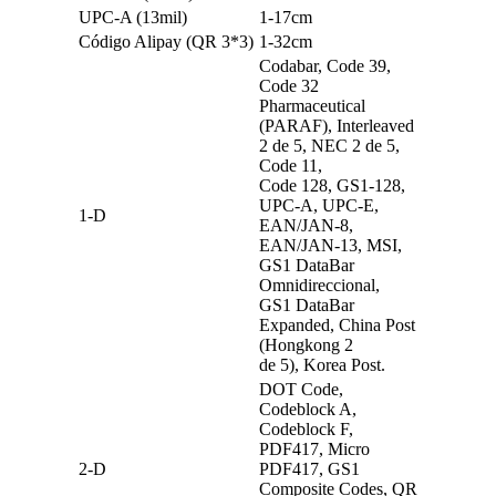
UPC-A (13mil)
1-17cm
Código Alipay (QR 3*3)
1-32cm
Codabar, Code 39,
Code 32
Pharmaceutical
(PARAF), Interleaved
2 de 5, NEC 2 de 5,
Code 11,
Code 128, GS1-128,
UPC-A, UPC-E,
1-D
EAN/JAN-8,
EAN/JAN-13, MSI,
GS1 DataBar
Omnidireccional,
GS1 DataBar
Expanded, China Post
(Hongkong 2
de 5), Korea Post.
DOT Code,
Codeblock A,
Codeblock F,
PDF417, Micro
2-D
PDF417, GS1
Composite Codes, QR