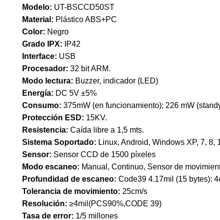
Modelo:
UT-BSCCD50ST
Material:
Plástico ABS+PC
Color:
Negro
Grado IPX:
IP42
Interface:
USB
Procesador:
32 bit ARM.
Modo lectura:
Buzzer, indicador (LED)
Energía:
DC 5V ±5%
Consumo:
375mW (en funcionamiento); 226 mW (standy
Protección ESD:
15KV.
Resistencia:
Caída libre a 1,5 mts.
Sistema Soportado:
Linux, Android, Windows XP, 7, 8,
Sensor:
Sensor CCD de 1500 píxeles
Modo escaneo:
Manual, Continuo, Sensor de movimient
Profundidad de escaneo:
Code39 4.17mil (15 bytes): 
Tolerancia de movimiento:
25cm/s
Resolución:
≥4mil(PCS90%,CODE 39)
Tasa de error:
1/5 millones