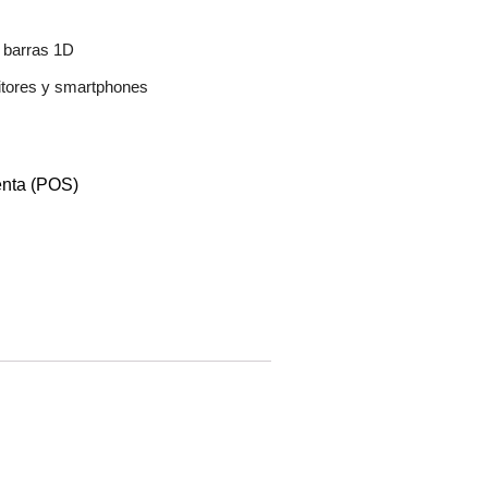
e barras 1D
nitores y smartphones
enta (POS)