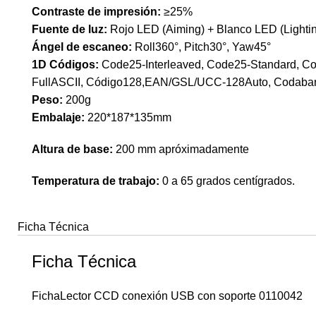
Contraste de impresión:
≥25%
Fuente de luz:
Rojo LED (Aiming) + Blanco LED (Lighti
Ángel de escaneo:
Roll360°, Pitch30°, Yaw45°
1D Códigos:
Code25-Interleaved, Code25-Standard, Co
FullASCII, Código128,EAN/GSL/UCC-128Auto, Codabar
Peso:
200g
Embalaje:
220*187*135mm
Altura de base:
200 mm apróximadamente
Temperatura de trabajo:
0 a 65 grados centígrados.
Ficha Técnica
Ficha Técnica
FichaLector CCD conexión USB con soporte 0110042