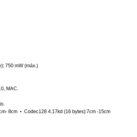
); 750 mW (máx.)
 10, MAC.
o.
4cm- 8cm • Codec128 4.17kd (16 bytes):7cm -15cm