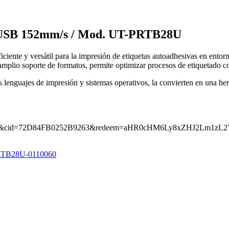
a USB 152mm/s / Mod. UT-PRTB28U
nte y versátil para la impresión de etiquetas autoadhesivas en entornos
mplio soporte de formatos, permite optimizar procesos de etiquetado con
lenguajes de impresión y sistemas operativos, la convierten en una herra
efc72a&cid=72D84FB0252B9263&redeem=aHR0cHM6Ly8xZHJ
-PRTB28U-0110060