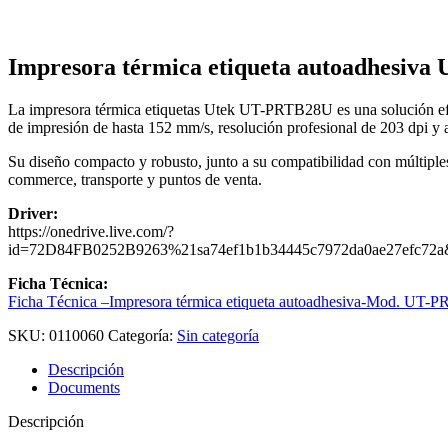
Impresora térmica etiqueta autoadhesiv
La impresora térmica etiquetas Utek UT-PRTB28U es una solución eficie
de impresión de hasta 152 mm/s, resolución profesional de 203 dpi y a
Su diseño compacto y robusto, junto a su compatibilidad con múltiples 
commerce, transporte y puntos de venta.
Driver:
https://onedrive.live.com/?
id=72D84FB0252B9263%21sa74ef1b1b34445c7972da0ae27
Ficha Técnica:
Ficha Técnica –Impresora térmica etiqueta autoadhesiva-Mod. UT
SKU:
0110060
Categoría:
Sin categoría
Descripción
Documents
Descripción