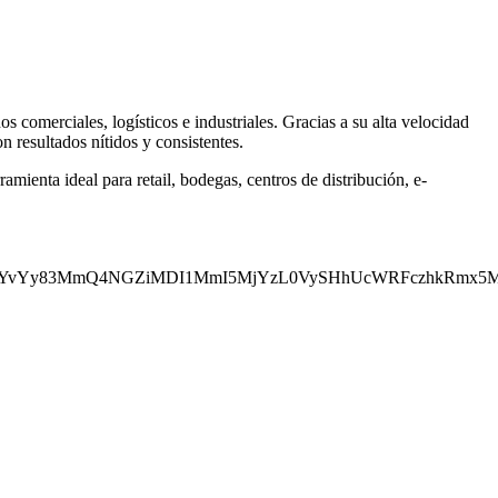
 comerciales, logísticos e industriales. Gracias a su alta velocidad
 resultados nítidos y consistentes.
mienta ideal para retail, bodegas, centros de distribución, e-
2Lm1zL2YvYy83MmQ4NGZiMDI1MmI5MjYzL0VySHhUcWRFczhkR