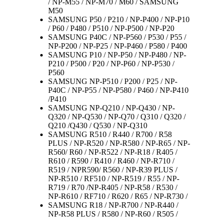
/ NP-M55 / NP-M70 / M60 / SAMSUNG
M50
SAMSUNG P50 / P210 / NP-P400 / NP-P10
/ P60 / P480 / P510 / NP-P500 / NP-P20
SAMSUNG P40C / NP-P560 / P530 / P55 /
NP-P200 / NP-P25 / NP-P460 / P580 / P400
SAMSUNG P10 / NP-P50 / NP-P480 / NP-
P210 / P500 / P20 / NP-P60 / NP-P530 /
P560
SAMSUNG NP-P510 / P200 / P25 / NP-
P40C / NP-P55 / NP-P580 / P460 / NP-P410
/P410
SAMSUNG NP-Q210 / NP-Q430 / NP-
Q320 / NP-Q530 / NP-Q70 / Q310 / Q320 /
Q210 /Q430 / Q530 / NP-Q310
SAMSUNG R510 / R440 / R700 / R58
PLUS / NP-R520 / NP-R580 / NP-R65 / NP-
R560/ R60 / NP-R522 / NP-R18 / R405 /
R610 / R590 / R410 / R460 / NP-R710 /
R519 / NPR590/ R560 / NP-R39 PLUS /
NP-R510 / RF510 / NP-R519 / R55 / NP-
R719 / R70 /NP-R405 / NP-R58 / R530 /
NP-R610 / RF710 / R620 / R65 / NP-R730 /
SAMSUNG R18 / NP-R700 / NP-R440 /
NP-R58 PLUS / R580 / NP-R60 / R505 /