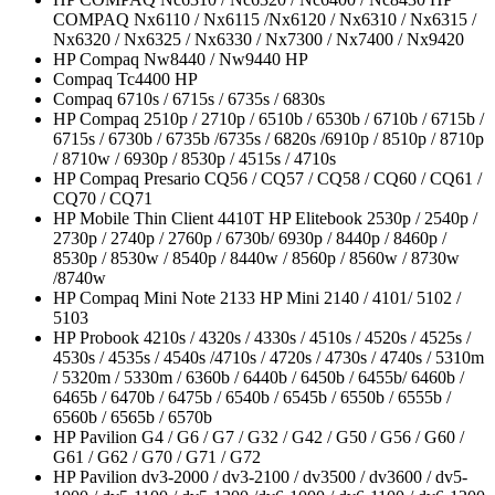
COMPAQ Nx6110 / Nx6115 /Nx6120 / Nx6310 / Nx6315 /
Nx6320 / Nx6325 / Nx6330 / Nx7300 / Nx7400 / Nx9420
HP Compaq Nw8440 / Nw9440 HP
Compaq Tc4400 HP
Compaq 6710s / 6715s / 6735s / 6830s
HP Compaq 2510p / 2710p / 6510b / 6530b / 6710b / 6715b /
6715s / 6730b / 6735b /6735s / 6820s /6910p / 8510p / 8710p
/ 8710w / 6930p / 8530p / 4515s / 4710s
HP Compaq Presario CQ56 / CQ57 / CQ58 / CQ60 / CQ61 /
CQ70 / CQ71
HP Mobile Thin Client 4410T HP Elitebook 2530p / 2540p /
2730p / 2740p / 2760p / 6730b/ 6930p / 8440p / 8460p /
8530p / 8530w / 8540p / 8440w / 8560p / 8560w / 8730w
/8740w
HP Compaq Mini Note 2133 HP Mini 2140 / 4101/ 5102 /
5103
HP Probook 4210s / 4320s / 4330s / 4510s / 4520s / 4525s /
4530s / 4535s / 4540s /4710s / 4720s / 4730s / 4740s / 5310m
/ 5320m / 5330m / 6360b / 6440b / 6450b / 6455b/ 6460b /
6465b / 6470b / 6475b / 6540b / 6545b / 6550b / 6555b /
6560b / 6565b / 6570b
HP Pavilion G4 / G6 / G7 / G32 / G42 / G50 / G56 / G60 /
G61 / G62 / G70 / G71 / G72
HP Pavilion dv3-2000 / dv3-2100 / dv3500 / dv3600 / dv5-